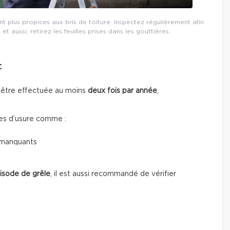
 plus propices aux bris de toiture. Inspectez régulièrement afin
t aussi, retirez les feuilles prises dans les gouttières.
t
 être effectuée au moins
deux fois par année
,
es d’usure comme :
 manquants
isode de grêle
, il est aussi recommandé de vérifier