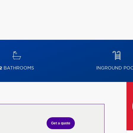
2
BATHROOMS
INGROUND PO
Get a quote