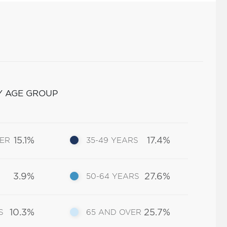
Y AGE GROUP
15.1%
17.4%
DER
35-49 YEARS
3.9%
27.6%
50-64 YEARS
10.3%
25.7%
S
65 AND OVER