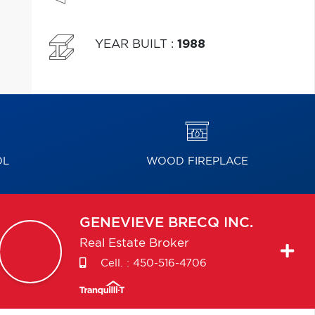
YEAR BUILT
:
1988
OL
WOOD FIREPLACE
GENEVIEVE
BRECQ INC.
Real Estate Broker
Cell. :
450-516-4706