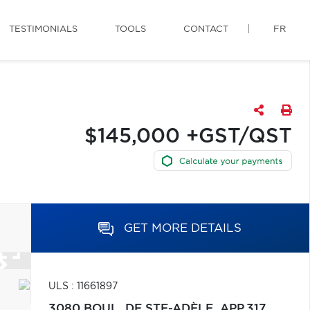
TESTIMONIALS
TOOLS
CONTACT
FR
$145,000 +GST/QST
GET MORE DETAILS
ULS : 11661897
3080 BOUL. DE STE-ADÈLE, APP.317,