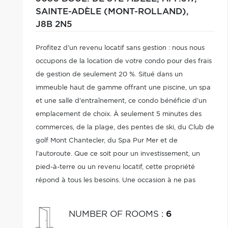
SAINTE-ADÈLE (MONT-ROLLAND),
J8B 2N5
Profitez d'un revenu locatif sans gestion : nous nous
occupons de la location de votre condo pour des frais
de gestion de seulement 20 %. Situé dans un
immeuble haut de gamme offrant une piscine, un spa
et une salle d'entraînement, ce condo bénéficie d'un
emplacement de choix. À seulement 5 minutes des
commerces, de la plage, des pentes de ski, du Club de
golf Mont Chantecler, du Spa Pur Mer et de
l'autoroute. Que ce soit pour un investissement, un
pied-à-terre ou un revenu locatif, cette propriété
répond à tous les besoins. Une occasion à ne pas
manquer! Offrez-vous un véritable havre de paix à un
prix abordable!
NUMBER OF ROOMS
:
6